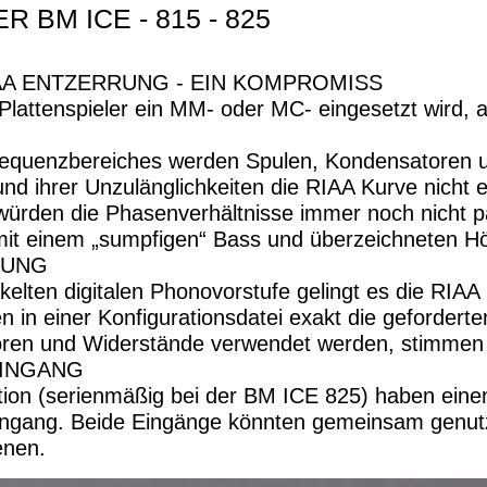
 BM ICE - 815 - 825
AA ENTZERRUNG - EIN KOMPROMISS
lattenspieler ein MM- oder MC- eingesetzt wird, a
.
equenzbereiches werden Spulen, Kondensatoren 
rund ihrer Unzulänglichkeiten die RIAA Kurve nicht 
würden die Phasenverhältnisse immer noch nicht 
t mit einem „sumpfigen“ Bass und überzeichneten H
RUNG
elten digitalen Phonovorstufe gelingt es die RIAA
 in einer Konfigurationsdatei exakt die gefordert
oren und Widerstände verwendet werden, stimmen 
INGANG
ion (serienmäßig bei der BM ICE 825) haben ein
Eingang. Beide Eingänge könnten gemeinsam genut
enen.