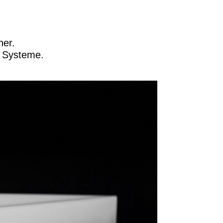
her.
- Systeme.