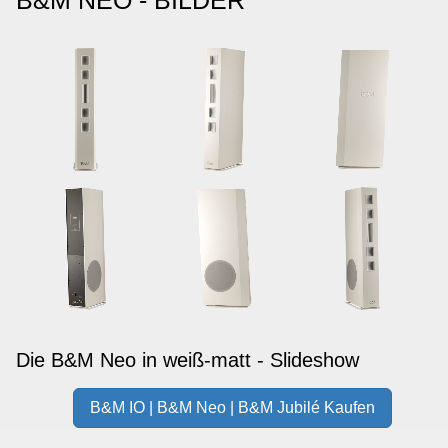
B&M NEO - BILDER
Die B&M Neo in weiß-matt - Slideshow
B&M IO | B&M Neo | B&M Jubilé Kaufen