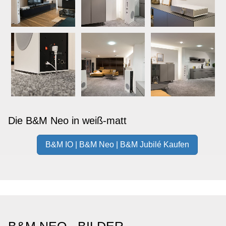
Die B&M Neo in weiß-matt
B&M IO | B&M Neo | B&M Jubilé Kaufen