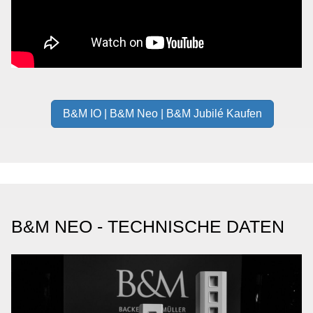
B&M IO | B&M Neo | B&M Jubilé Kaufen
B&M NEO - TECHNISCHE DATEN